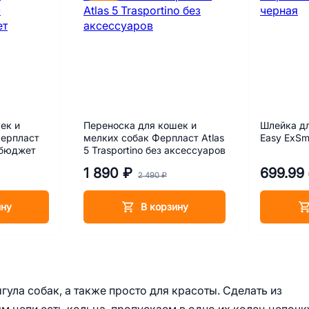
ек и
Переноска для кошек и
Шлейка дл
Ферпласт
мелких собак Ферпласт Atlas
Easy ExSm
 бюджет
5 Trasportino без аксессуаров
1 890 ₽
699.99
2 490 ₽
ину
В корзину
ула собак, а также просто для красоты. Сделать из