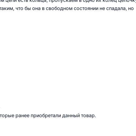
м цепи есть кольца, пропускаем в одно их колец цепочк
аким, что бы она в свободном состоянии не спадала, но
.
оторые ранее приобретали данный товар.