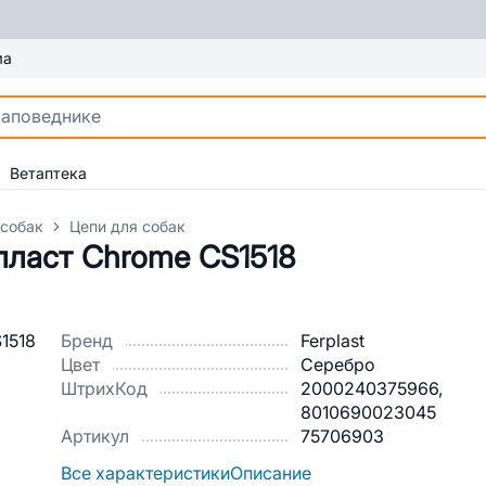
ма
Ветаптека
 собак
Цепи для собак
пласт Chrome СS1518
Бренд
Ferplast
Цвет
Серебро
ШтрихКод
2000240375966,
8010690023045
Артикул
75706903
Все характеристики
Описание