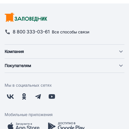
8 800 333-03-61
Все способы связи
Компания
О компании
Покупателям
Новости
Доставка
Фонд "Счастье в дом"
Оплата
Поставщикам
Мы в социальных сетях
Возврат
Арендодателям
Бонусная программа
Заводчикам
Магазины
Контакты
Скидки и акции
Обратная связь
Мобильные приложения
Бренды
Мобильное приложение