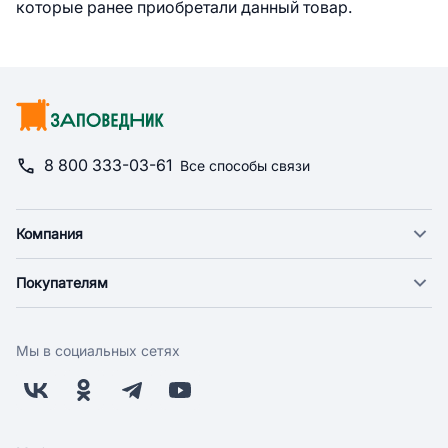
которые ранее приобретали данный товар.
8 800 333-03-61
Все способы связи
Компания
О компании
Покупателям
Новости
Доставка
Фонд "Счастье в дом"
Оплата
Поставщикам
Мы в социальных сетях
Возврат
Арендодателям
Бонусная программа
Заводчикам
Магазины
Контакты
Скидки и акции