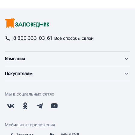
8 800 333-03-61
Все способы связи
Компания
О компании
Покупателям
Новости
Доставка
Фонд "Счастье в дом"
Оплата
Поставщикам
Мы в социальных сетях
Возврат
Арендодателям
Бонусная программа
Заводчикам
Магазины
Контакты
Скидки и акции
Обратная связь
Мобильные приложения
Бренды