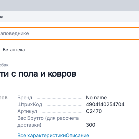
ма
Ветаптека
обак
и с пола и ковров
Бренд
No name
ШтрихКод
4904140254704
Артикул
C2470
Вес Брутто (для рассчета
доставки)
300
Все характеристики
Описание