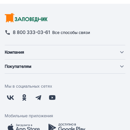
8 800 333-03-61
Все способы связи
Компания
О компании
Покупателям
Новости
Доставка
Фонд "Счастье в дом"
Оплата
Поставщикам
Мы в социальных сетях
Возврат
Арендодателям
Бонусная программа
Заводчикам
Магазины
Контакты
Скидки и акции
Обратная связь
Мобильные приложения
Бренды
Мобильное приложение