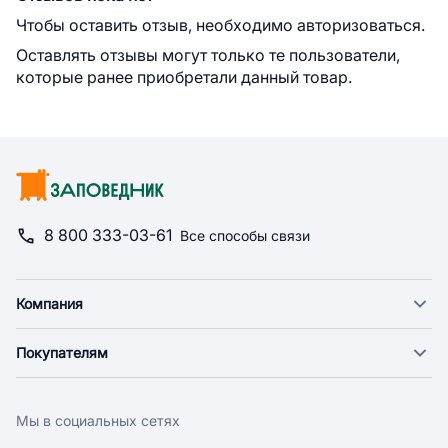
Чтобы оставить отзыв, необходимо авторизоваться.
Оставлять отзывы могут только те пользователи,
которые ранее приобретали данный товар.
8 800 333-03-61
Все способы связи
Компания
О компании
Покупателям
Новости
Доставка
Фонд "Счастье в дом"
Оплата
Поставщикам
Мы в социальных сетях
Возврат
Арендодателям